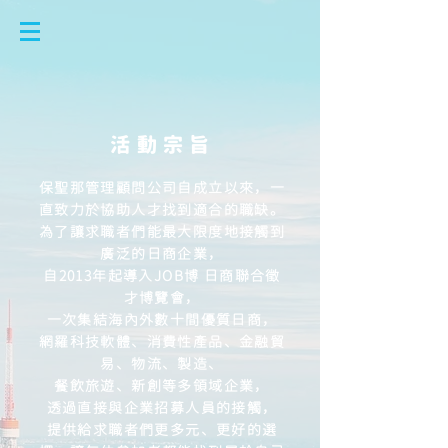
活 動 宗 旨
保聖那管理顧問公司自成立以來，一
直致力於協助人才找到適合的職缺。
為了讓求職者們能最大限度地接觸到
廣泛的日商企業，
自2013年起導入JOB博 日商聯合徵
才博覽會，
一次集結海內外數十間優質日商，
網羅科技軟體、消費性產品、金融貿
易、物流、製造、
餐飲旅遊、新創等多領域企業，
透過直接與企業招募人員的接觸，
提供給求職者們更多元、更好的選